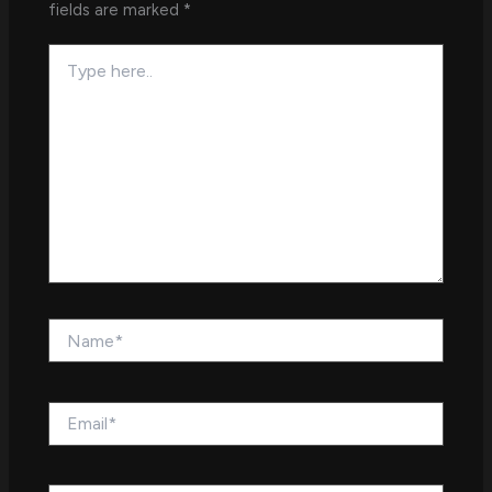
fields are marked
*
Type
here..
Name*
Email*