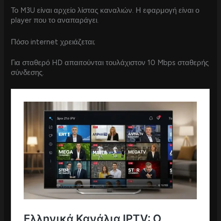
Το M3U είναι αρχείο λίστας καναλιών. Η εφαρμογή είναι ο
player που το αναπαράγει.
Πόσο internet χρειάζεται;
Για σταθερό HD απαιτούνται τουλάχιστον 10 Mbps σταθερής
σύνδεσης.