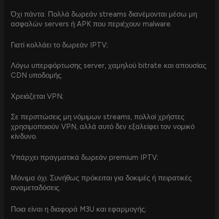
Όχι πάντα. Πολλά δωρεάν streams διανέμονται μέσω μη
ασφαλών servers ή APK που περιέχουν malware.
Γιατί κολλάει το δωρεάν IPTV;
Λόγω υπερφόρτωσης server, χαμηλού bitrate και απουσίας
CDN υποδομής.
Χρειάζεται VPN;
Σε περιπτώσεις μη νόμιμων streams, πολλοί χρήστες
χρησιμοποιούν VPN, αλλά αυτό δεν εξαλείφει τον νομικό
κίνδυνο.
Υπάρχει πραγματικά δωρεάν premium IPTV;
Μόνιμα όχι. Συνήθως πρόκειται για δοκιμές ή πειρατικές
αναμεταδόσεις.
Ποια είναι η διαφορά M3U και εφαρμογής;