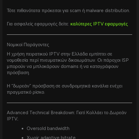
Τότε πιθανότατα πρόκειται για scam ή malware distribution.
Για ασφαλείς εφαρμογές δείτε:
καλύτερες IPTV εφαρμογές
Νομικοί Παράγοντες
Η χρήση πειρατικού IPTV στην Ελλάδα εμπίπτει σε
νομοθεσία περί πνευματικών δικαιωμάτων. Οι πάροχοι ISP
μπορούν να μπλοκάρουν domains ή να καταγράφουν
πρόσβαση.
Η “δωρεάν” πρόσβαση σε συνδρομητικά κανάλια ενέχει
πραγματικό ρίσκο.
Advanced Technical Breakdown: Γιατί Κολλάει το Δωρεάν
IPTV;
Oversold bandwidth
Χωρίς adaptive bitrate