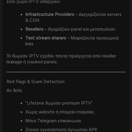
Στον χώρο IPTV υπάρχουν:
Infrastructure Providers
– Διαχειρίζονται servers
& CDN
Resellers
– Αγοράζουν panel και μεταπωλούν
Test stream sharers
– Μοιράζονται προσωρινά
links
Το δωρεάν IPTV σχεδόν πάντα προέρχεται από reseller
leakage ή cracked panels.
Red Flags & Scam Detection
Αν δείτε:
“Lifetime δωρεάν premium IPTV”
Χωρίς website ή στοιχεία εταιρείας
Μόνο Telegram επικοινωνία
Ζητούν εγκατάσταση άγνωστου APK