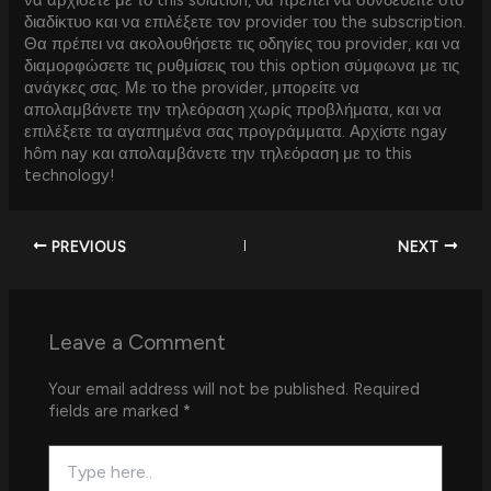
να αρχίσετε με το this solution, θα πρέπει να συνδεθείτε στο
διαδίκτυο και να επιλέξετε τον provider του the subscription.
Θα πρέπει να ακολουθήσετε τις οδηγίες του provider, και να
διαμορφώσετε τις ρυθμίσεις του this option σύμφωνα με τις
ανάγκες σας. Με το the provider, μπορείτε να
απολαμβάνετε την τηλεόραση χωρίς προβλήματα, και να
επιλέξετε τα αγαπημένα σας προγράμματα. Αρχίστε ngay
hôm nay και απολαμβάνετε την τηλεόραση με το this
technology!
PREVIOUS
NEXT
Leave a Comment
Your email address will not be published.
Required
fields are marked
*
Type
here..