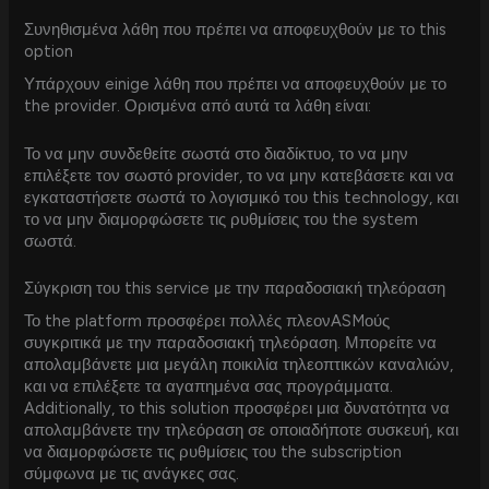
Συνηθισμένα λάθη που πρέπει να αποφευχθούν με το this
option
Υπάρχουν einige λάθη που πρέπει να αποφευχθούν με το
the provider. Ορισμένα από αυτά τα λάθη είναι:
Το να μην συνδεθείτε σωστά στο διαδίκτυο, το να μην
επιλέξετε τον σωστό provider, το να μην κατεβάσετε και να
εγκαταστήσετε σωστά το λογισμικό του this technology, και
το να μην διαμορφώσετε τις ρυθμίσεις του the system
σωστά.
Σύγκριση του this service με την παραδοσιακή τηλεόραση
Το the platform προσφέρει πολλές πλεονASMούς
συγκριτικά με την παραδοσιακή τηλεόραση. Μπορείτε να
απολαμβάνετε μια μεγάλη ποικιλία τηλεοπτικών καναλιών,
και να επιλέξετε τα αγαπημένα σας προγράμματα.
Additionally, το this solution προσφέρει μια δυνατότητα να
απολαμβάνετε την τηλεόραση σε οποιαδήποτε συσκευή, και
να διαμορφώσετε τις ρυθμίσεις του the subscription
σύμφωνα με τις ανάγκες σας.