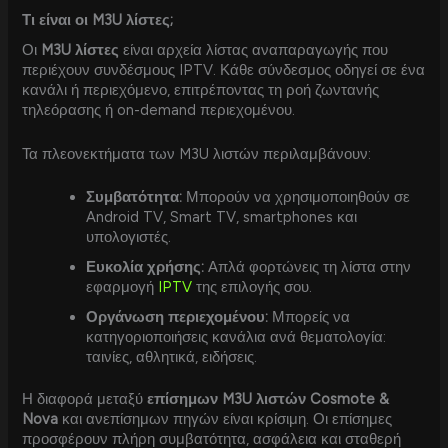
Τι είναι οι M3U λίστες;
Οι
M3U λίστες
είναι αρχεία λίστας αναπαραγωγής που
περιέχουν συνδέσμους IPTV. Κάθε σύνδεσμος οδηγεί σε ένα
κανάλι ή περιεχόμενο, επιτρέποντας τη ροή ζωντανής
τηλεόρασης ή on-demand περιεχομένου.
Τα πλεονεκτήματα των M3U λιστών περιλαμβάνουν:
Συμβατότητα:
Μπορούν να χρησιμοποιηθούν σε
Android TV, Smart TV, smartphones και
υπολογιστές.
Ευκολία χρήσης:
Απλά φορτώνεις τη λίστα στην
εφαρμογή
IPTV
της επιλογής σου.
Οργάνωση περιεχομένου:
Μπορείς να
κατηγοριοποιήσεις κανάλια ανά θεματολογία:
ταινίες, αθλητικά, ειδήσεις.
Η διαφορά μεταξύ
επίσημων M3U λιστών Cosmote &
Nova
και ανεπίσημων πηγών είναι κρίσιμη. Οι επίσημες
προσφέρουν πλήρη συμβατότητα, ασφάλεια και σταθερή