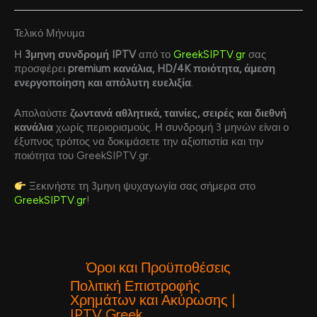
Τελικό Μήνυμα
Η
3μηνη συνδρομή IPTV
από το
GreekSIPTV.gr
σας
προσφέρει
premium κανάλια, HD/4K ποιότητα, άμεση
ενεργοποίηση και απόλυτη ευελιξία
.
Απολαύστε
ζωντανά αθλητικά, ταινίες, σειρές και διεθνή
κανάλια
χωρίς περιορισμούς. Η συνδρομή 3 μηνών είναι ο
έξυπνος τρόπος να δοκιμάσετε την αξιοπιστία και την
ποιότητα του GreekSIPTV.gr.
Ξεκινήστε τη 3μηνη ψυχαγωγία σας σήμερα στο
GreekSIPTV.gr
!
Όροι και Προϋποθέσεις
Πολιτική Επιστροφής
Χρημάτων και Ακύρωσης |
IPTV Greek