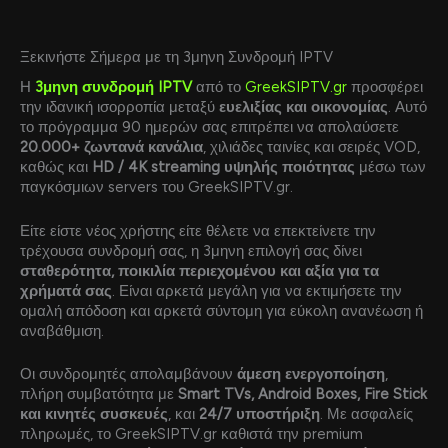
Ξεκινήστε Σήμερα με τη 3μηνη Συνδρομή IPTV
Η
3μηνη συνδρομή IPTV
από το
GreekSIPTV.gr
προσφέρει
την ιδανική ισορροπία μεταξύ
ευελιξίας και οικονομίας
. Αυτό
το πρόγραμμα 90 ημερών σας επιτρέπει να απολαύσετε
20.000+ ζωντανά κανάλια
, χιλιάδες ταινίες και σειρές VOD,
καθώς και
HD / 4K streaming υψηλής ποιότητας
μέσω των
παγκόσμιων servers του GreekSIPTV.gr.
Είτε είστε νέος χρήστης είτε θέλετε να επεκτείνετε την
τρέχουσα συνδρομή σας, η 3μηνη επιλογή σας δίνει
σταθερότητα, ποικιλία περιεχομένου και αξία για τα
χρήματά σας
. Είναι αρκετά μεγάλη για να εκτιμήσετε την
ομαλή απόδοση και αρκετά σύντομη για εύκολη ανανέωση ή
αναβάθμιση.
Οι συνδρομητές απολαμβάνουν
άμεση ενεργοποίηση
,
πλήρη συμβατότητα με
Smart TVs, Android Boxes, Fire Stick
και κινητές συσκευές
, και
24/7 υποστήριξη
. Με ασφαλείς
πληρωμές, το GreekSIPTV.gr καθιστά την premium