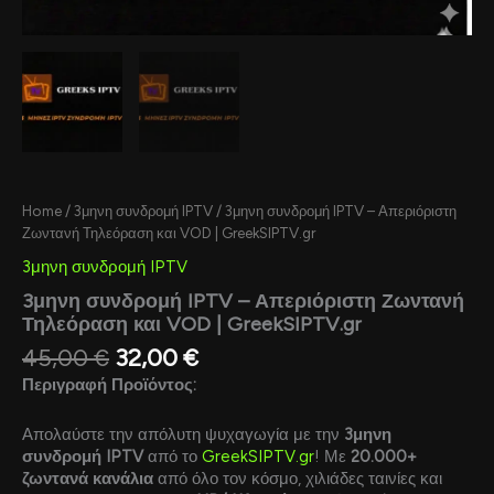
Home
/
3μηνη συνδρομή IPTV
/ 3μηνη συνδρομή IPTV – Απεριόριστη
Ζωντανή Τηλεόραση και VOD | GreekSIPTV.gr
3μηνη συνδρομή IPTV
3μηνη συνδρομή IPTV – Απεριόριστη Ζωντανή
Τηλεόραση και VOD | GreekSIPTV.gr
45,00
€
32,00
€
Περιγραφή Προϊόντος:
Απολαύστε την απόλυτη ψυχαγωγία με την
3μηνη
συνδρομή IPTV
από το
GreekSIPTV.gr
! Με
20.000+
ζωντανά κανάλια
από όλο τον κόσμο, χιλιάδες ταινίες και