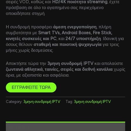
σειρές VOD, καθώς και
HD/4K ποιότητα streaming
, έχετε
πρόσβαση σε όλο το αγαπημένο σας περιεχόμενο
οποιαδήποτε στιγμή.
Η συνδρομή προσφέρει
άμεση ενεργοποίηση
, πλήρη
συμβατότητα με
Smart TVs, Android Boxes, Fire Stick,
κινητές συσκευές και PC
, και
24/7 υποστήριξη
. Ιδανική για
όσους θέλουν
σταθερή και ποιοτική ψυχαγωγία
για τρεις
μήνες χωρίς δεσμεύσεις.
Αποκτήστε τώρα την
3μηνη συνδρομή IPTV
και απολαύστε
ζωντανά αθλητικά, ταινίες, σειρές και διεθνή κανάλια
χωρίς
όρια, με αξιοπιστία και ασφάλεια.
ΕΓΓΡΑΦΕΙΤΕ ΤΩΡΑ
Category:
3μηνη συνδρομή IPTV
Tag:
3μηνη συνδρομή IPTV
Description