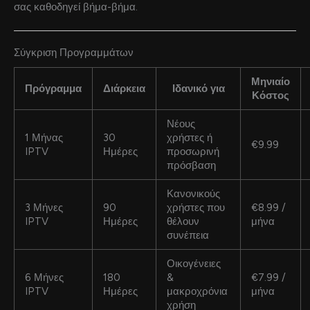
σας καθοδηγεί βήμα-βήμα.
Σύγκριση Προγραμμάτων
Μηνιαίο
Πρόγραμμα
Διάρκεια
Ιδανικό για
Κόστος
Νέους
1 Μήνας
30
χρήστες ή
€9.99
IPTV
Ημέρες
προσωρινή
πρόσβαση
Κανονικούς
3 Μήνες
90
χρήστες που
€8.99 /
IPTV
Ημέρες
θέλουν
μήνα
συνέπεια
Οικογένειες
6 Μήνες
180
&
€7.99 /
IPTV
Ημέρες
μακροχρόνια
μήνα
χρήση