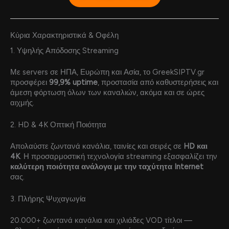
Κύρια Χαρακτηριστικά & Οφέλη
1. Υψηλής Απόδοσης Streaming
Με servers σε ΗΠΑ, Ευρώπη και Ασία, το GreekSIPTV.gr
προσφέρει
99,9% uptime
, προστασία από καθυστερήσεις και
άμεση φόρτωση όλων των καναλιών, ακόμα και σε ώρες
αιχμής.
2. HD & 4K Οπτική Ποιότητα
Απολαύστε ζωντανά κανάλια, ταινίες και σειρές σε
HD και
4K
. Η προσαρμοστική τεχνολογία streaming εξασφαλίζει την
καλύτερη ποιότητα ανάλογα με την ταχύτητα Internet
σας.
3. Πλήρης Ψυχαγωγία
20.000+ ζωντανά κανάλια και χιλιάδες VOD τίτλοι —