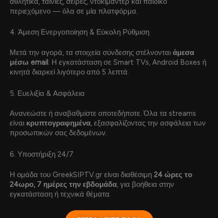
αθλητικά, ταινίες, σειρές, ντοκιμαντέρ και παιδικό
περιεχόμενο — όλα σε μία πλατφόρμα.
4. Άμεση Ενεργοποίηση & Εύκολη Ρύθμιση
Μετά την αγορά, τα στοιχεία σύνδεσης στέλνονται
άμεσα
μέσω email
. Η εγκατάσταση σε Smart TVs, Android Boxes ή
κινητά διαρκεί λιγότερο από 5 λεπτά.
5. Ευελιξία & Ασφάλεια
Ανανεώστε ή αναβαθμίστε οποτεδήποτε. Όλα τα streams
είναι
κρυπτογραφημένα
, εξασφαλίζοντας την ασφάλεια των
προσωπικών σας δεδομένων.
6. Υποστήριξη 24/7
Η ομάδα του GreekSIPTV.gr είναι διαθέσιμη
24 ώρες το
24ωρο, 7 ημέρες την εβδομάδα
, για βοήθεια στην
εγκατάσταση ή τεχνικά θέματα.