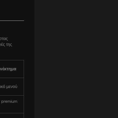
ίστας
γές της
νέκτημα
λικό μενού
& premium