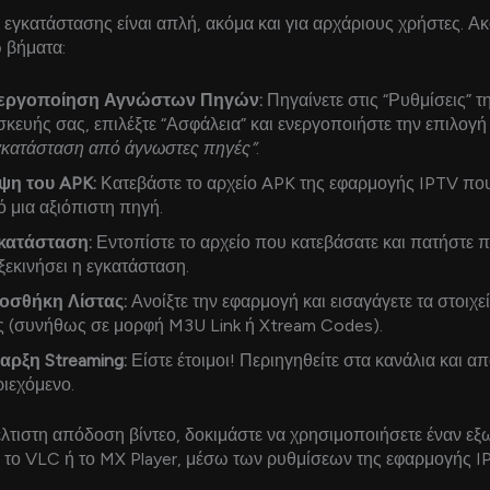
 εγκατάστασης είναι απλή, ακόμα και για αρχάριους χρήστες. 
 βήματα:
εργοποίηση Αγνώστων Πηγών:
Πηγαίνετε στις “Ρυθμίσεις” τ
κευής σας, επιλέξτε “Ασφάλεια” και ενεργοποιήστε την επιλογή
γκατάσταση από άγνωστες πηγές”
.
ψη του APK:
Κατεβάστε το αρχείο APK της εφαρμογής IPTV που
 μια αξιόπιστη πηγή.
κατάσταση:
Εντοπίστε το αρχείο που κατεβάσατε και πατήστε π
ξεκινήσει η εγκατάσταση.
οσθήκη Λίστας:
Ανοίξτε την εφαρμογή και εισαγάγετε τα στοιχεί
ς (συνήθως σε μορφή M3U Link ή Xtream Codes).
αρξη Streaming:
Είστε έτοιμοι! Περιηγηθείτε στα κανάλια και α
ιεχόμενο.
έλτιστη απόδοση βίντεο, δοκιμάστε να χρησιμοποιήσετε έναν εξ
ς το VLC ή το MX Player, μέσω των ρυθμίσεων της εφαρμογής I