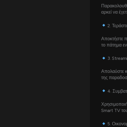
Παρακολουθή
αρκεί να έχε
2. Τεράστ
Αποκτήστε πρ
το πάτημα εν
3. Strea
Απολαύστε κ
της παραδοσ
4. Συμβατ
Χρησιμοποιήσ
Smart TV του
5. Οικον