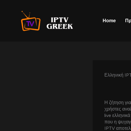
Skip
to
content
Home
Πρ
Ελληνική IP
Η ζήτηση γι
χρήστες αναζ
live ελληνικ
που η ψυχαγω
IPTV αποτελο