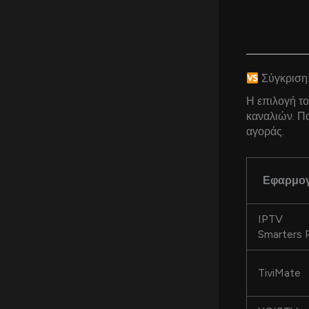
Σύγκριση:
Η επιλογή το
καναλιών. Πα
αγοράς.
Εφαρμο
IPTV
Smarters 
TiviMate