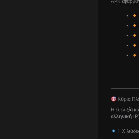
APK εφαρμογέ
Κύρια Πλε
Η ευελιξία κ
ελληνική I
1. Χιλιάδ