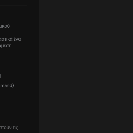
τικού
αστικά ένα
 άμεση
)
Demand)
τούν τις