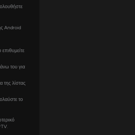
Ακολουθήστε
ης Android
 επιθυμείτε
άνω του για
α της λίστας
πολαύστε το
ωτερικό
PTV.