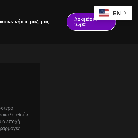
EN
Δοκιμάστε
ικοινωνήστε μαζί μας
τώρα
σότεροι
παρακολουθούν
 μια εποχή
 εφαρμογές