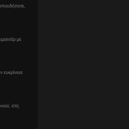
 οπουδήποτε,
κιμαντέρ με
ν ευκρίνεια
νιού, στη