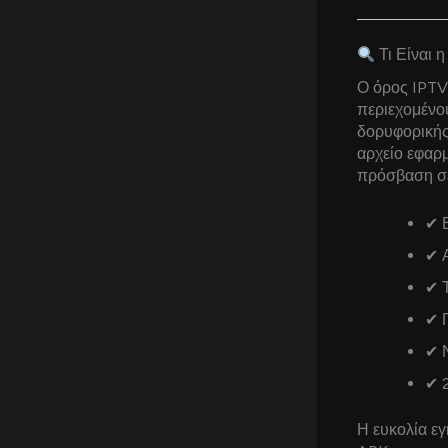
Τι Είναι 
Ο όρος IPTV 
περιεχομένου
δορυφορικής
αρχείο εφαρ
πρόσβαση σε
✔ Ε
✔ Α
✔ Τ
✔ 
✔ Ν
✔ 
Η ευκολία ε