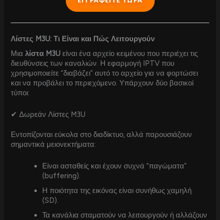
ΕΓΓΡΑΦΕΙΤΕ ΤΩΡΑ
Λίστες M3U: Τι Είναι και Πώς Λειτουργούν
Μια
λίστα M3U
είναι ένα αρχείο κειμένου που περιέχει τις
διευθύνσεις των καναλιών. Η εφαρμογή IPTV που
χρησιμοποιείτε “διαβάζει” αυτό το αρχείο για να φορτώσει
και να προβάλει το περιεχόμενο. Υπάρχουν δύο βασικοί
τύποι:
✔ Δωρεάν Λίστες M3U
Εντοπίζονται εύκολα στο διαδίκτυο, αλλά παρουσιάζουν
σημαντικά μειονεκτήματα:
Είναι ασταθείς και έχουν συχνά “παγώματα”
(buffering).
Η ποιότητα της εικόνας είναι συνήθως χαμηλή
(SD).
Τα κανάλια σταματούν να λειτουργούν ή αλλάζουν