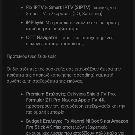
Flix IPTV
&
Smart IPTV (SIPTV)
: Ιδανικές για
Smart TV τηλεοράσεις (LG, Samsung).
iMPlayer
: Μια premium εναλλακτική με άριστη
απόδοση και συμβατότητα.
OTT Navigator
: Προσφέρει προχωρημένες
επιλογές παραμετροποίησης.
Προτεινόμενες Συσκευές
Οι δυνατότητες της συσκευής σας επηρεάζουν άμεσα την
ποιότητα της αποκωδικοποίησης (decoding) και, κατά
συνέπεια, τη σταθερότητα της εικόνας.
Premium Επιλογές:
Οι
Nvidia Shield TV Pro
,
Formuler Z11 Pro Max
και
Apple TV 4K
προσφέρουν την ισχυρότερη επεξεργασία και την
πιο ομαλή εμπειρία.
Budget Επιλογές:
Τα
Xiaomi Mi Box S
και
Amazon
Fire Stick 4K Max
αποτελούν εξαιρετικές,
οικονομικές λύσεις που αποδίδουν πολύ καλά για