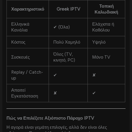
Τοπική
Χαρακτηριστικό
Greek IPTV
Καλωδιακή
Ελληνικά
Ελάχιστα ή
✔ (Όλα)
Κανάλια
Καθόλου
Κόστος
Πολύ Χαμηλό
Υψηλό
Όλες (TV,
Συσκευές
Μόνο TV
κινητό, PC)
Replay / Catch-
✔
✘
up
Απαιτεί
✘
✔
Εγκατάσταση
Πώς να Επιλέξετε Αξιόπιστο Πάροχο IPTV
Η αγορά είναι γεμάτη επιλογές, αλλά δεν είναι όλες