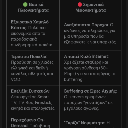
Βασικά
Σημαντικά
Πλεονεκτήματα
Μειονεκτήματα
Εξαιρετικά Χαμηλό
Αναξιόπιστοι Πάροχοι:
Ο
Κόστος:
Πολύ πιο
κίνδυνος να πληρώσεις για
οικονομικό από τα
μια υπηρεσία που θα
παραδοσιακά
εξαφανιστεί είναι υπαρκτός.
συνδρομητικά πακέτα.
Τεράστια Ποικιλία:
Απαιτεί Καλό Internet:
Πρόσβαση σε χιλιάδες
Χρειάζεται σταθερή και
ελληνικά και διεθνή
γρήγορη σύνδεση (30+
κανάλια, αθλητικά, και
Mbps) για να αποφύγεις το
VOD.
buffering.
Ευελιξία Συσκευών:
Buffering σε Ώρες Αιχμής:
Λειτουργεί σε Smart
Οι servers ορισμένων
TV, TV Box, Firestick,
παρόχων “γονατίζουν” σε
κινητά και υπολογιστές.
μεγάλους αγώνες.
Περιεχόμενο On-
“Γκρίζα” Νομιμότητα:
Η
Demand:
Πρόσβαση