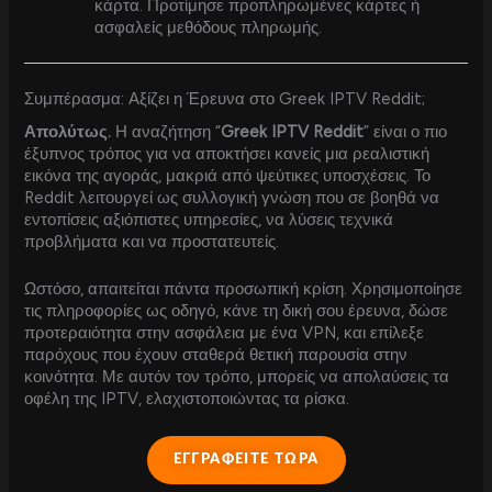
κάρτα. Προτίμησε προπληρωμένες κάρτες ή
ασφαλείς μεθόδους πληρωμής.
Συμπέρασμα: Αξίζει η Έρευνα στο Greek IPTV Reddit;
Απολύτως.
Η αναζήτηση “
Greek IPTV Reddit
” είναι ο πιο
έξυπνος τρόπος για να αποκτήσει κανείς μια ρεαλιστική
εικόνα της αγοράς, μακριά από ψεύτικες υποσχέσεις. Το
Reddit λειτουργεί ως συλλογική γνώση που σε βοηθά να
εντοπίσεις αξιόπιστες υπηρεσίες, να λύσεις τεχνικά
προβλήματα και να προστατευτείς.
Ωστόσο, απαιτείται πάντα προσωπική κρίση. Χρησιμοποίησε
τις πληροφορίες ως οδηγό, κάνε τη δική σου έρευνα, δώσε
προτεραιότητα στην ασφάλεια με ένα VPN, και επίλεξε
παρόχους που έχουν σταθερά θετική παρουσία στην
κοινότητα. Με αυτόν τον τρόπο, μπορείς να απολαύσεις τα
οφέλη της IPTV, ελαχιστοποιώντας τα ρίσκα.
ΕΓΓΡΑΦΕΙΤΕ ΤΩΡΑ