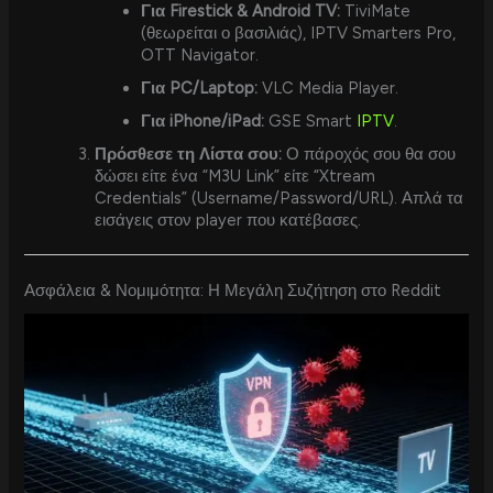
Για Firestick & Android TV:
TiviMate
(θεωρείται ο βασιλιάς), IPTV Smarters Pro,
OTT Navigator.
Για PC/Laptop:
VLC Media Player.
Για iPhone/iPad:
GSE Smart
IPTV
.
Πρόσθεσε τη Λίστα σου:
Ο πάροχός σου θα σου
δώσει είτε ένα “M3U Link” είτε “Xtream
Credentials” (Username/Password/URL). Απλά τα
εισάγεις στον player που κατέβασες.
Ασφάλεια & Νομιμότητα: Η Μεγάλη Συζήτηση στο Reddit