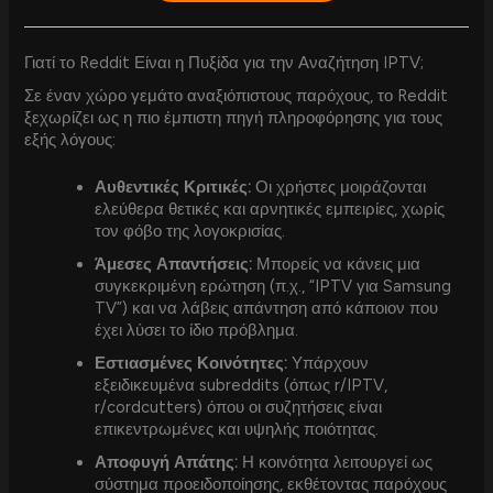
Γιατί το Reddit Είναι η Πυξίδα για την Αναζήτηση IPTV;
Σε έναν χώρο γεμάτο αναξιόπιστους παρόχους, το Reddit
ξεχωρίζει ως η πιο έμπιστη πηγή πληροφόρησης για τους
εξής λόγους:
Αυθεντικές Κριτικές:
Οι χρήστες μοιράζονται
ελεύθερα θετικές και αρνητικές εμπειρίες, χωρίς
τον φόβο της λογοκρισίας.
Άμεσες Απαντήσεις:
Μπορείς να κάνεις μια
συγκεκριμένη ερώτηση (π.χ., “IPTV για Samsung
TV”) και να λάβεις απάντηση από κάποιον που
έχει λύσει το ίδιο πρόβλημα.
Εστιασμένες Κοινότητες:
Υπάρχουν
εξειδικευμένα subreddits (όπως r/IPTV,
r/cordcutters) όπου οι συζητήσεις είναι
επικεντρωμένες και υψηλής ποιότητας.
Αποφυγή Απάτης:
Η κοινότητα λειτουργεί ως
σύστημα προειδοποίησης, εκθέτοντας παρόχους