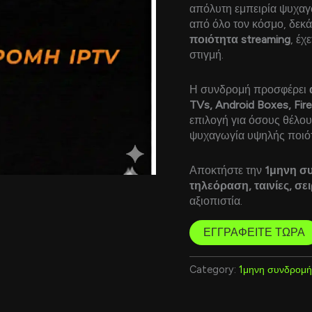
απόλυτη εμπειρία ψυχαγ
από όλο τον κόσμο, δεκάδ
ποιότητα streaming
, έχ
στιγμή.
Η συνδρομή προσφέρει
TVs, Android Boxes, Fire
επιλογή για όσους θέλο
ψυχαγωγία υψηλής ποιότ
Αποκτήστε την
1μηνη σ
τηλεόραση, ταινίες, σει
αξιοπιστία.
ΕΓΓΡΑΦΕΙΤΕ ΤΩΡΑ
Category:
1μηνη συνδρομή