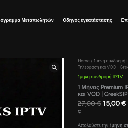
όγραμμα Μεταπωλητών
Οδηγός εγκατάστασης
Επ
Original
Home
/
1μηνη συνδρομή 
price
Τηλεόραση και VOD | Gre
was:
i
1μηνη συνδρομή IPTV
27,00 €.
1 Μήνας Premium 
και VOD | GreekSIP
27,00
€
15,00
€
ς:
Απολαύστε την
1μηνη σ