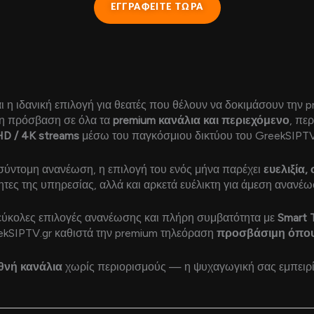
ΕΓΓΡΑΦΕΙΤΕ ΤΩΡΑ
ι η ιδανική επιλογή για θεατές που θέλουν να δοκιμάσουν την 
η πρόσβαση σε όλα τα
premium κανάλια και περιεχόμενο
, πε
D / 4K streams
μέσω του παγκόσμιου δικτύου του GreekSIPTV
α σύντομη ανανέωση, η επιλογή του ενός μήνα παρέχει
ευελιξία
ητες της υπηρεσίας, αλλά και αρκετά ευέλικτη για άμεση ανανέ
 εύκολες επιλογές ανανέωσης και πλήρη συμβατότητα με
Smart T
ekSIPTV.gr καθιστά την premium τηλεόραση
προσβάσιμη όπου 
εθνή κανάλια
χωρίς περιορισμούς — η ψυχαγωγική σας εμπειρία