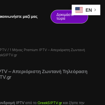
EN
Δοκιμάστε
ικοινωνήστε μαζί μας
τώρα
Current
IPTV
/ 1 Μήνας Premium IPTV – Απεριόριστη Ζωντανή
price
ekSIPTV.gr
s:
15,00 €.
IPTV – Απεριόριστη Ζωντανή Τηλεόραση
TV.gr
υνδρομή IPTV
από το
GreekSIPTV.gr
και ζήστε την