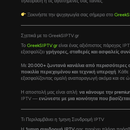
τηλεόραση ή τις αγαπημένες σας ταινίες.
Ξεκινήστε την ψυχαγωγία σας σήμερα στο
GreekS
Σχετικά με το GreekSIPTV.gr
Το
GreekSIPTV.gr
είναι ένας αξιόπιστος πάροχος I
εξασφαλίζει
γρήγορες, σταθερές και ασφαλείς συν
Με
20.000+ ζωντανά κανάλια από περισσότερες 
ποικιλία περιεχομένου και τεχνική υπεροχή
. Κάθε
εξασφαλίζοντας ομαλή αναπαραγωγή ακόμα και σε ώρ
Η αποστολή μας είναι απλή:
να κάνουμε την premiu
IPTV —
ενώνεστε με μια κοινότητα που βασίζετα
Τι Περιλαμβάνει η 1μηνη Συνδρομή IPTV
Η
1μηνη συνδρομή IPTV
σας παρέχει πλήρη πρόσβ