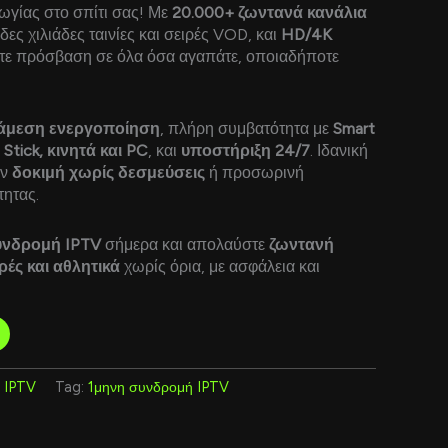
ωγίας στο σπίτι σας! Με
20.000+ ζωντανά κανάλια
ες χιλιάδες ταινίες και σειρές VOD, και
HD/4K
ετε πρόσβαση σε όλα όσα αγαπάτε, οποιαδήποτε
άμεση ενεργοποίηση
, πλήρη συμβατότητα με
Smart
 Stick, κινητά και PC
, και
υποστήριξη 24/7
. Ιδανική
υν
δοκιμή χωρίς δεσμεύσεις
ή προσωρινή
ητας.
υνδρομή IPTV
σήμερα και απολαύστε
ζωντανή
ρές και αθλητικά
χωρίς όρια, με ασφάλεια και
 IPTV
Tag:
1μηνη συνδρομή IPTV