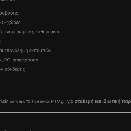
ρόσβασης
00+ χώρες
ρές ενημερωμένες καθημερινά
s
αι επανάληψη εκπομπών
ox, PC, smartphone
ων σύνδεσης
ίς servers του GreekSIPTV.gr, για
σταθερή και ιδιωτική π