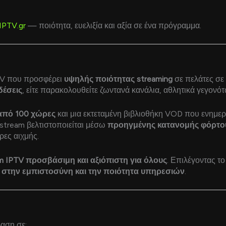
IPTV.gr
— ποιότητα, ευελιξία και αξία σε ένα πρόγραμμα.
PTV που προσφέρει
υψηλής ποιότητας streaming
σε πελάτες σε
δέσεις
, είτε παρακολουθείτε ζωντανά κανάλια, αθλητικά γεγονότ
από 100 χώρες
και μια εκτεταμένη βιβλιοθήκη VOD που ενημερ
 stream βελτιστοποιείται μέσω
προηγμένης κατανομής φόρτο
ες αιχμής.
m IPTV προσβάσιμη και αξιόπιστη για όλους
. Επιλέγοντας τ
ι στην εμπιστοσύνη και την ποιότητα υπηρεσιών
.
αση σε: