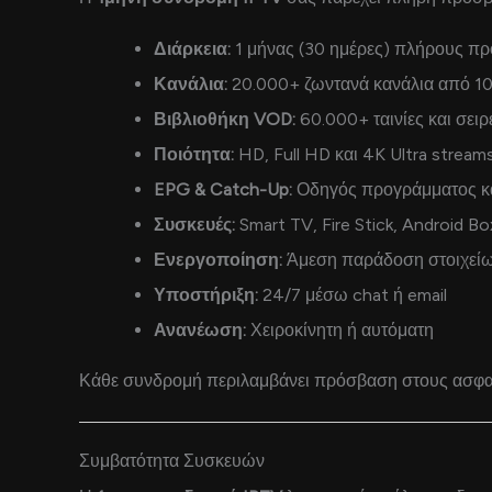
Διάρκεια:
1 μήνας (30 ημέρες) πλήρους π
Κανάλια:
20.000+ ζωντανά κανάλια από 1
Βιβλιοθήκη VOD:
60.000+ ταινίες και σει
Ποιότητα:
HD, Full HD και 4K Ultra stream
EPG & Catch-Up:
Οδηγός προγράμματος κ
Συσκευές:
Smart TV, Fire Stick, Android B
Ενεργοποίηση:
Άμεση παράδοση στοιχεί
Υποστήριξη:
24/7 μέσω chat ή email
Ανανέωση:
Χειροκίνητη ή αυτόματη
Κάθε συνδρομή περιλαμβάνει πρόσβαση στους ασφαλε
Συμβατότητα Συσκευών